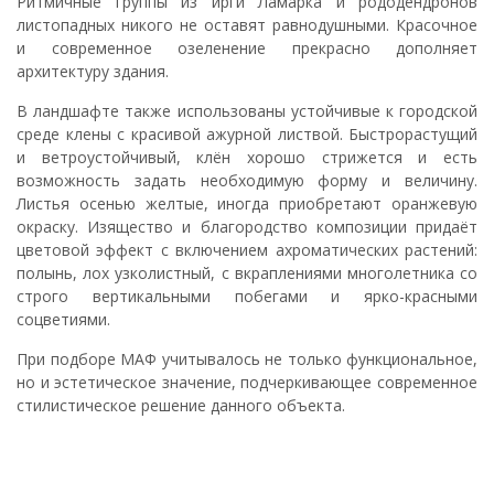
Ритмичные группы из ирги Ламарка и рододендронов
листопадных никого не оставят равнодушными. Красочное
и современное озеленение прекрасно дополняет
архитектуру здания.
В ландшафте также использованы устойчивые к городской
среде клены с красивой ажурной листвой. Быстрорастущий
и ветроустойчивый, клён хорошо стрижется и есть
возможность задать необходимую форму и величину.
Листья осенью желтые, иногда приобретают оранжевую
окраску. Изящество и благородство композиции придаёт
цветовой эффект с включением ахроматических растений:
полынь, лох узколистный, с вкраплениями многолетника со
строго вертикальными побегами и ярко-красными
соцветиями.
При подборе МАФ учитывалось не только функциональное,
но и эстетическое значение, подчеркивающее современное
стилистическое решение данного объекта.